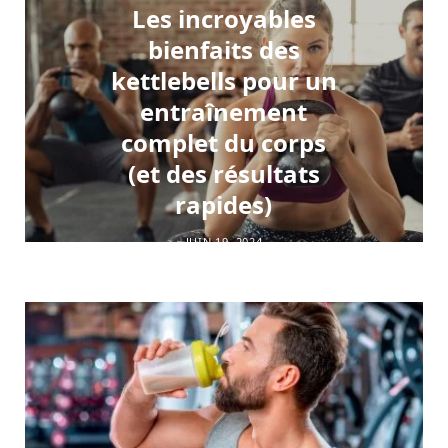
Les incroyables
bienfaits des
kettlebells pour un
entraînement
complet du corps
(et des résultats
rapides)
JUIN 19, 2024