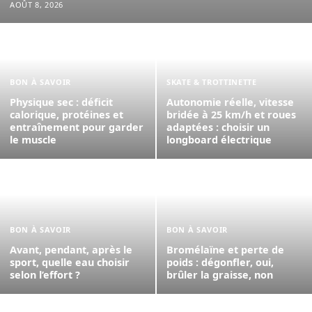
AOÛT 8, 2026
BON À SAVOIR
SKATE & TROTTINETTE
Physique sec : déficit
Autonomie réelle, vitesse
calorique, protéines et
bridée à 25 km/h et roues
entraînement pour garder
adaptées : choisir un
le muscle
longboard électrique
BON À SAVOIR
BON À SAVOIR
Avant, pendant, après le
Bromélaïne et perte de
sport, quelle eau choisir
poids : dégonfler, oui,
selon l’effort ?
brûler la graisse, non