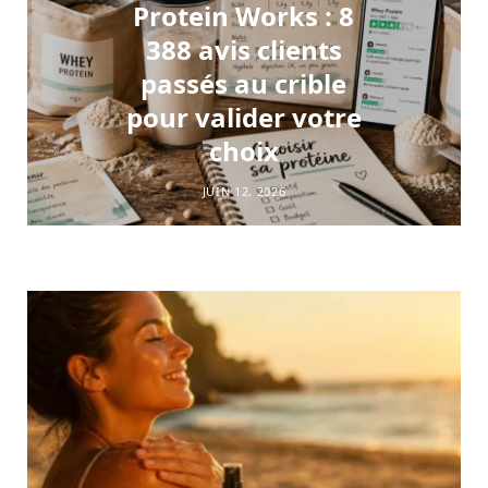
Protein Works : 8
388 avis clients
passés au crible
pour valider votre
choix
JUIN 12, 2026