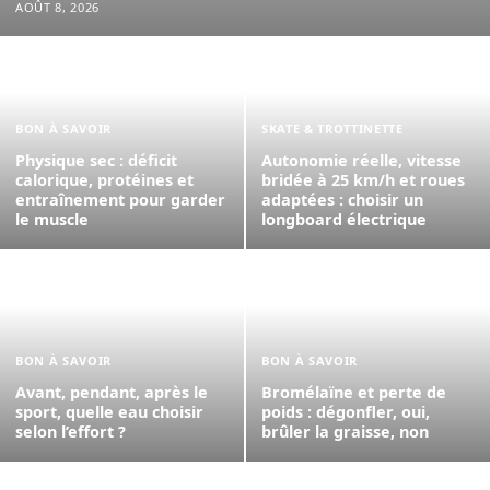
AOÛT 8, 2026
BON À SAVOIR
SKATE & TROTTINETTE
Physique sec : déficit
Autonomie réelle, vitesse
calorique, protéines et
bridée à 25 km/h et roues
entraînement pour garder
adaptées : choisir un
le muscle
longboard électrique
BON À SAVOIR
BON À SAVOIR
Avant, pendant, après le
Bromélaïne et perte de
sport, quelle eau choisir
poids : dégonfler, oui,
selon l’effort ?
brûler la graisse, non