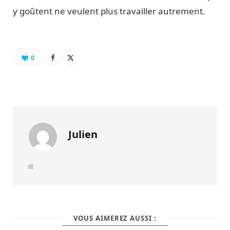
y goûtent ne veulent plus travailler autrement.
0
Julien
W
e
b
s
i
t
e
VOUS AIMEREZ AUSSI :