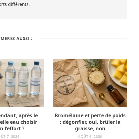
rts différents.
MEREZ AUSSI :
ndant, après le
Bromélaïne et perte de poids
elle eau choisir
: dégonfler, oui, brûler la
n l’effort ?
graisse, non
ÛT 7, 2026
AOÛT 6, 2026