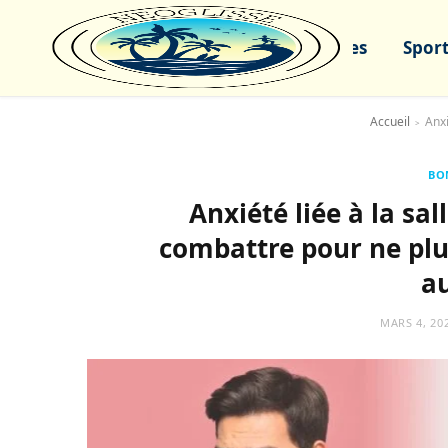
Sports nautiques
Sport
Accueil
>
BO
Anxiété liée à la sa
combattre pour ne plu
au
MARS 4, 20