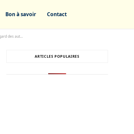
Bon à savoir
Contact
Anxiété liée à la salle de sport : Comment la combattre pour ne plus avoir peur du regard des autres ?
ARTICLES POPULAIRES