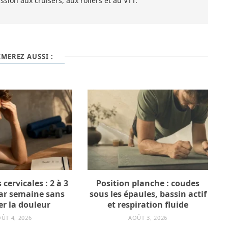
sion aux cruisers, aux rollers et au VTT.
MEREZ AUSSI :
 cervicales : 2 à 3
Position planche : coudes
ar semaine sans
sous les épaules, bassin actif
ler la douleur
et respiration fluide
ÛT 4, 2026
AOÛT 3, 2026