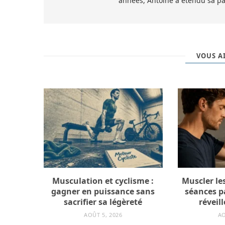
années, Antoine a étendu sa pas
VOUS AI
Musculation et cyclisme :
Muscler les
gagner en puissance sans
séances p
sacrifier sa légèreté
réveil
AOÛT 5, 2026
AO