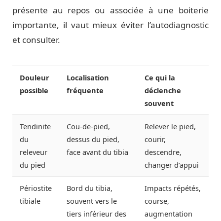
présente au repos ou associée à une boiterie
importante, il vaut mieux éviter l’autodiagnostic
et consulter.
Douleur
Localisation
Ce qui la
possible
fréquente
déclenche
souvent
Tendinite
Cou-de-pied,
Relever le pied,
du
dessus du pied,
courir,
releveur
face avant du tibia
descendre,
du pied
changer d’appui
Périostite
Bord du tibia,
Impacts répétés,
tibiale
souvent vers le
course,
tiers inférieur des
augmentation