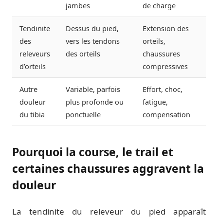
jambes
de charge
Tendinite
Dessus du pied,
Extension des
des
vers les tendons
orteils,
releveurs
des orteils
chaussures
d’orteils
compressives
Autre
Variable, parfois
Effort, choc,
douleur
plus profonde ou
fatigue,
du tibia
ponctuelle
compensation
Pourquoi la course, le trail et
certaines chaussures aggravent la
douleur
La tendinite du releveur du pied apparaît