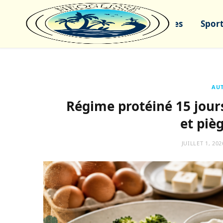
Sports nautiques
Sport
AUT
Régime protéiné 15 jours
et pièg
JUILLET 1, 202