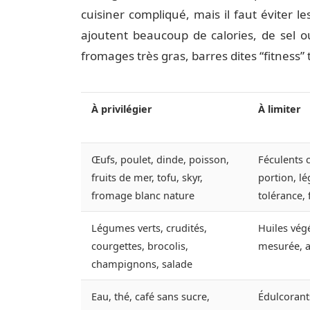
cuisiner compliqué, mais il faut éviter l
ajoutent beaucoup de calories, de sel ou
fromages très gras, barres dites “fitness” 
À privilégier
À limiter
Œufs, poulet, dinde, poisson,
Féculents 
fruits de mer, tofu, skyr,
portion, l
fromage blanc nature
tolérance, 
Légumes verts, crudités,
Huiles vég
courgettes, brocolis,
mesurée, a
champignons, salade
Eau, thé, café sans sucre,
Édulcorant