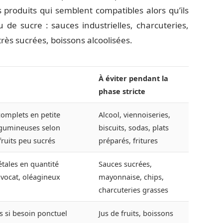
es produits qui semblent compatibles alors qu’ils
 de sucre : sauces industrielles, charcuteries,
très sucrées, boissons alcoolisées.
À éviter pendant la
phase stricte
complets en petite
Alcool, viennoiseries,
égumineuses selon
biscuits, sodas, plats
fruits peu sucrés
préparés, fritures
étales en quantité
Sauces sucrées,
vocat, oléagineux
mayonnaise, chips,
charcuteries grasses
s si besoin ponctuel
Jus de fruits, boissons