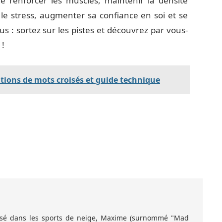
e renforcer les muscles, maintenir la densité
le stress, augmenter sa confiance en soi et se
us : sortez sur les pistes et découvrez par vous-
 !
utions de mots croisés et guide technique
lisé dans les sports de neige, Maxime (surnommé "Mad