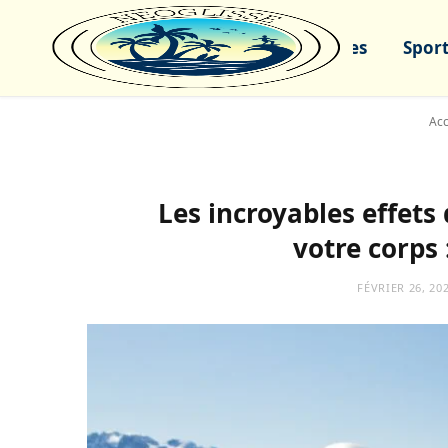
Sports nautiques
Sport
Acc
Les incroyables effets 
votre corps 
FÉVRIER 26, 20