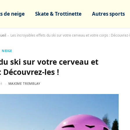
s de neige
Skate & Trottinette
Autres sports
ueil
Les incroyables effets du ski sur votre cerveau et votre corps : Découvrez-l
>
NEIGE
du ski sur votre cerveau et
: Découvrez-les !
24
MAXIME TREMBLAY