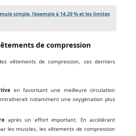
rmule simple, l’exemple à 14,29 % et les limites
 vêtements de compression
 des vêtements de compression, ces derniers
rtive
en favorisant une meilleure circulation
entraînerait notamment une oxygénation plus
re
après un effort important. En accélérant
 par les muscles, les vêtements de compression