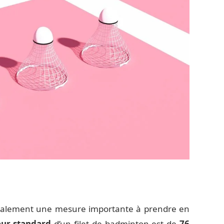
 également une mesure importante à prendre en
eur standard
d’un filet de badminton est de
76