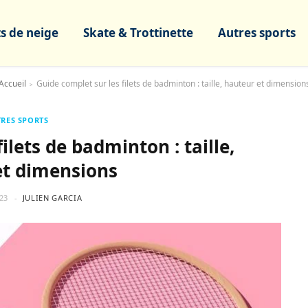
s de neige
Skate & Trottinette
Autres sports
Accueil
Guide complet sur les filets de badminton : taille, hauteur et dimension
>
RES SPORTS
ilets de badminton : taille,
et dimensions
23
JULIEN GARCIA